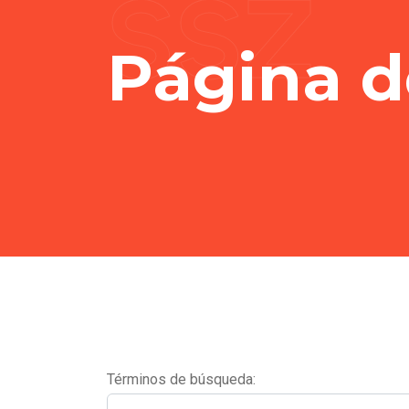
SSZ
Página 
Formulario de búsqueda
Términos de búsqueda: